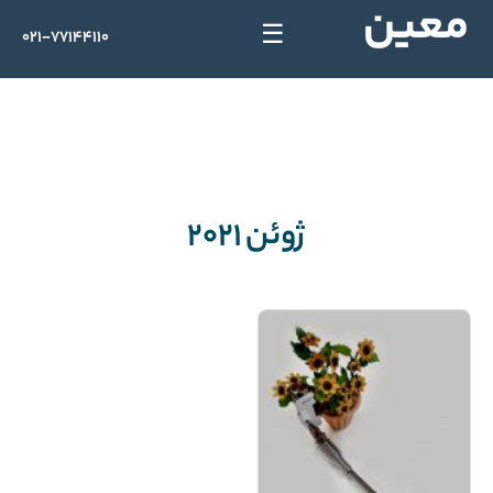
☰
021-77144110
ژوئن 2021